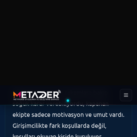
motivasyonla başladılar. İlk sermaye aynı,
ilk müşteri aynı, hatta ilk web sitesi aynı
şablondan çıktı. İki yıl sonra biri
kapanmıştı, diğeri ekibini iki katına
çıkarmış büyüyordu. Aynı fikir, aynı
pazar, aynı zaman. Sonradan oturup
konuştuğumuzda fark şuydu: büyüyen
ekipte birisi her ay rakamlara bakıp
soğuk karar verebiliyordu, kapanan
ekipte sadece motivasyon ve umut vardı.
Girişimcilikte fark koşullarda değil,
koşulları okuyan kişide kuruluyor.