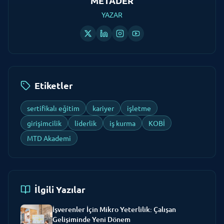
Etiketler
sertifikalı eğitim
kariyer
işletme
girişimcilik
liderlik
iş kurma
KOBİ
MTD Akademi
İlgili Yazılar
İşverenler İçin Mikro Yeterlilik: Çalışan
Gelişiminde Yeni Dönem
6 Ağu