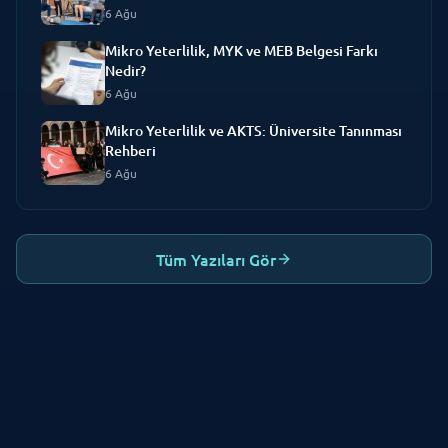
Mikro Yeterlilik, MYK ve MEB Belgesi Farkı
Nedir?
6 Ağu
Mikro Yeterlilik ve AKTS: Üniversite Tanınması
Rehberi
6 Ağu
Çerez Kullanımı
Web sitemizde deneyiminizi iyileştirmek için
Tüm Yazıları Gör
çerezler kullanıyoruz. Sitemizi kullanarak çerez
kullanımını kabul etmiş olursunuz.
Daha fazla bilgi
Ayarlar
Reddet
Kabul Et