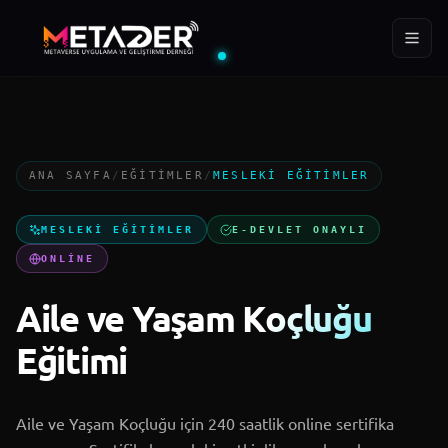
ÜYE
EĞITIM
YIL
288+
400+
2022
ANA SAYFA
/
EĞITIMLER
/
MESLEKI EĞITIMLER
Ana Sayfa
MESLEKI EĞITIMLER
E-DEVLET ONAYLI
Kurumsal
ONLINE
Aile ve Yaşam Koçluğu
Projeler
Eğitimi
MTD Akademi
Aile ve Yaşam Koçluğu için 240 saatlik online sertifika
Blog