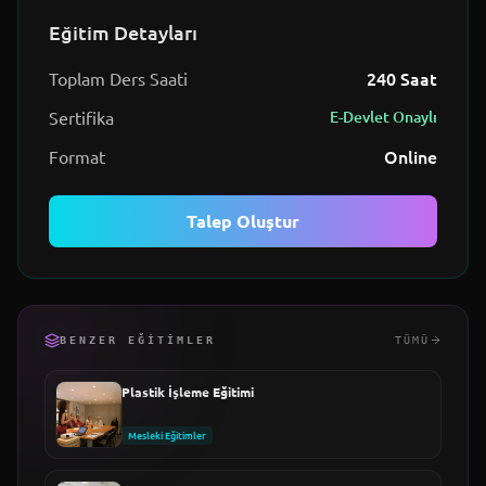
Eğitim Detayları
240
Saat
Toplam Ders Saati
Sertifika
E-Devlet Onaylı
Online
Format
Talep Oluştur
BENZER EĞITIMLER
TÜMÜ
Plastik İşleme Eğitimi
Mesleki Eğitimler