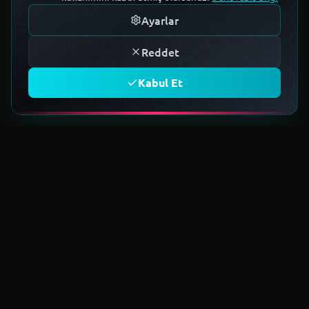
Ayarlar
Reddet
Kabul Et
TOPLULUĞA KATIL
Geleceğin teknoloji ekosistemini
birlikte kuruyoruz.
Üye Ol