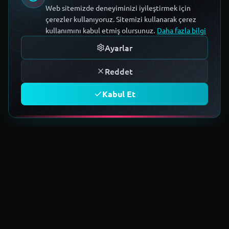
Web sitemizde deneyiminizi iyileştirmek için
çerezler kullanıyoruz. Sitemizi kullanarak çerez
kullanımını kabul etmiş olursunuz.
Daha fazla bilgi
Ayarlar
Reddet
Kabul Et
TOPLULUĞA KATIL
Geleceğin teknoloji ekosistemini
birlikte kuruyoruz.
Üye Ol