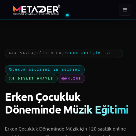
ÜYE
EĞITIM
YIL
288+
400+
2022
ANA SAYFA
/
EĞITIMLER
/
ÇOCUK GELIŞIMI VE EĞITIMI
Ana Sayfa
ÇOCUK GELIŞIMI VE EĞITIMI
Kurumsal
E-DEVLET ONAYLI
ONLINE
Erken Çocukluk
Projeler
Döneminde Müzik Eğitimi
MTD Akademi
Erken Çocukluk Döneminde Müzik için 120 saatlik online
Blog