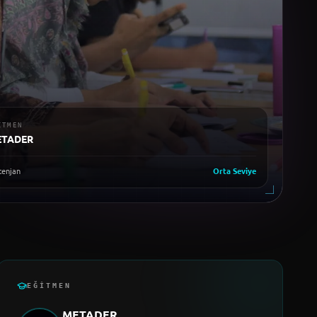
ITMEN
ETADER
enjan
Orta
Seviye
EĞITMEN
METADER