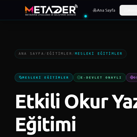
·
TALEP TOPLANIYOR
TEKNOLOJI EĞITIMLERI
DIJITAL PAZAR
Ana Sayfa
Kuru
ANA SAYFA
/
EĞITIMLER
/
MESLEKI EĞITIMLER
MESLEKI EĞITIMLER
E-DEVLET ONAYLI
O
Etkili Okur Ya
Eğitimi