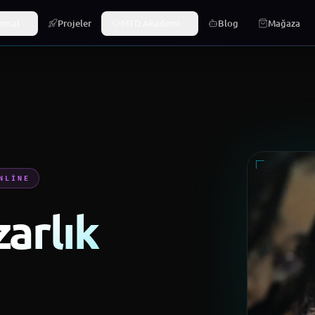
·
Dijital Pazarlama Eğitimi
→
·
Hastane Sekreterliği v
LAMA
BILIŞIM TEKNOLOJILERI
msal
Projeler
MTD Akademi
Blog
Mağaza
NLINE
zarlık