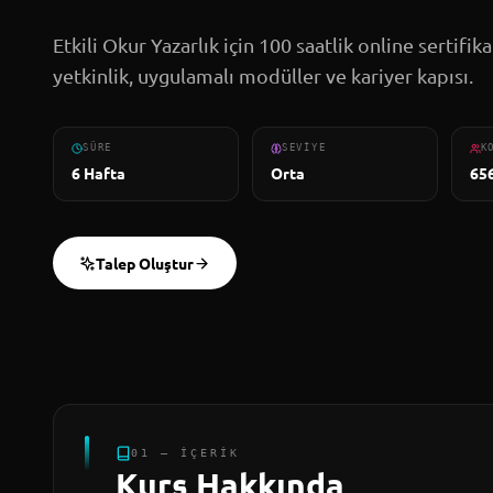
Etkili Okur Yazarlık için 100 saatlik online sertifik
yetkinlik, uygulamalı modüller ve kariyer kapısı.
SÜRE
SEVIYE
K
6 Hafta
Orta
65
Talep Oluştur
01 — İÇERIK
Kurs Hakkında