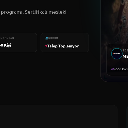
a programı. Sertifikalı mesleki
ONTENJAN
DURUM
60
Kişi
Talep Toplanıyor
EĞ
M
6560
Kont