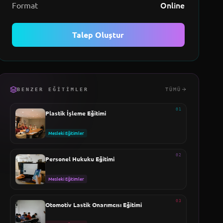
Online
Format
Talep Oluştur
BENZER EĞITIMLER
TÜMÜ
01
Plastik İşleme Eğitimi
Mesleki Eğitimler
02
Personel Hukuku Eğitimi
Mesleki Eğitimler
03
Otomotiv Lastik Onarımcısı Eğitimi