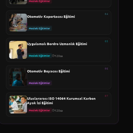
Mesleki Eğitimler
04
Otomotiv Kaportacısı Eğitimi
Mesleki Eğitimler
05
Uygulamalı Bordro Uzmanlık Eğitimi
Mesleki Eğitimler
120sa
06
Otomotiv Boyacısı Eğitimi
Mesleki Eğitimler
07
Uluslararası ISO 14064 Kurumsal Karbon
Ayak İzi Eğitimi
Mesleki Eğitimler
120sa