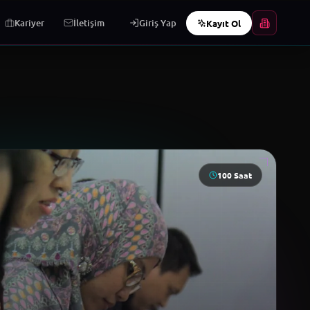
e Bilgisayar İşletmenliği Eğitimi
→
·
Sosyal Medya İçerik Üretim
DIJITAL PAZARLAMA
Kariyer
İletişim
Giriş Yap
Kayıt Ol
100
Saat