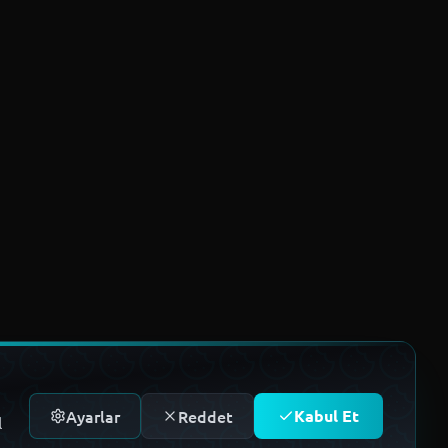
Ayarlar
Reddet
Kabul Et
l