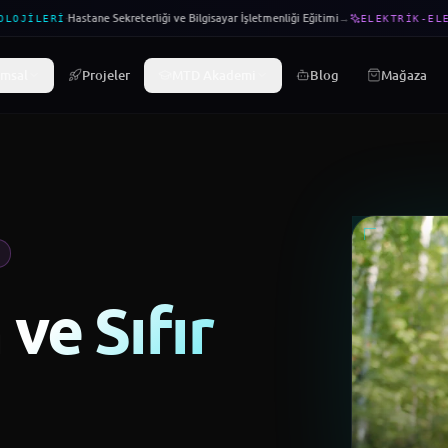
·
Hastane Sekreterliği ve Bilgisayar İşletmenliği Eğitimi
→
LOJILERI
ELEKTRIK-ELE
msal
Projeler
MTD Akademi
Blog
Mağaza
ve Sıfır