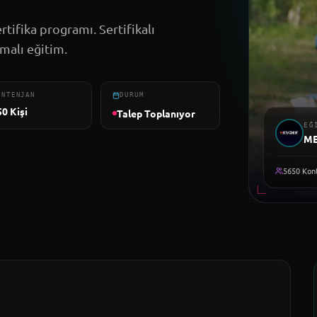
rtifika programı. Sertifikalı
malı eğitim.
ONTENJAN
DURUM
50
Kişi
Talep Toplanıyor
EĞ
M
5650
Kont