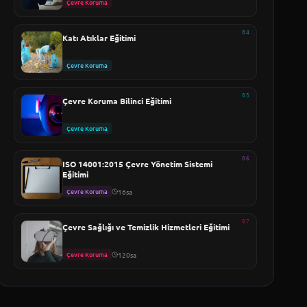
Çevre Koruma
04
Katı Atıklar Eğitimi
Çevre Koruma
05
Çevre Koruma Bilinci Eğitimi
Çevre Koruma
06
ISO 14001:2015 Çevre Yönetim Sistemi
Eğitimi
Çevre Koruma
16sa
07
Çevre Sağlığı ve Temizlik Hizmetleri Eğitimi
Çevre Koruma
120sa