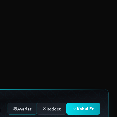
Ayarlar
Reddet
Kabul Et
l