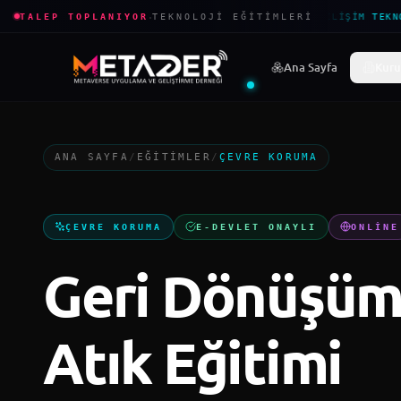
·
TALEP TOPLANIYOR
TEKNOLOJI EĞITIMLERI
BILIŞIM TEKNO
Ana Sayfa
Kuru
ANA SAYFA
/
EĞITIMLER
/
ÇEVRE KORUMA
ÇEVRE KORUMA
E-DEVLET ONAYLI
ONLINE
Geri Dönüşüm 
Atık Eğitimi