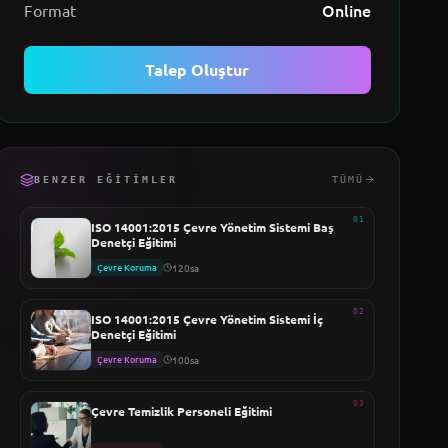
Online
Format
Talep Oluştur
BENZER EĞITIMLER
TÜMÜ
01
ISO 14001:2015 Çevre Yönetim Sistemi Baş
Denetçi Eğitimi
Çevre Koruma
120sa
02
ISO 14001:2015 Çevre Yönetim Sistemi İç
Denetçi Eğitimi
Çevre Koruma
100sa
03
Çevre Temizlik Personeli Eğitimi