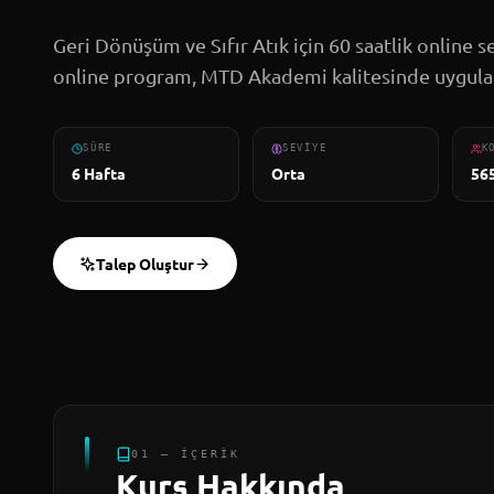
Geri Dönüşüm ve Sıfır Atık için 60 saatlik online se
online program, MTD Akademi kalitesinde uygula
SÜRE
SEVIYE
K
6 Hafta
Orta
56
Talep Oluştur
01 — İÇERIK
Kurs Hakkında