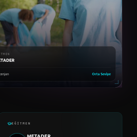
ITMEN
ETADER
enjan
Orta
Seviye
EĞITMEN
METADER