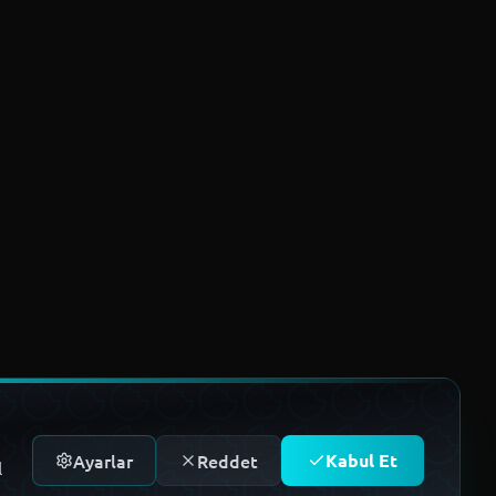
Ayarlar
Reddet
Kabul Et
l