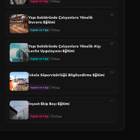
İnşaat ve Yapı
40sa
04
Yapı Sektöründe Çalışanlara Yönelik
Duvarcı Eğitimi
İnşaat ve Yapı
40sa
05
Yapı Sektöründe Çalışanlara Yönelik Alçı
Levha Uygulayıcısı Eğitimi
İnşaat ve Yapı
40sa
06
İskele Süpervizörlüğü Bilgilendirme Eğitimi
İnşaat ve Yapı
45sa
07
İnşaat Ekip Başı Eğitimi
İnşaat ve Yapı
240sa