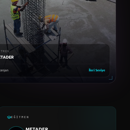
ITMEN
ETADER
enjan
İleri
Seviye
EĞITMEN
METADER