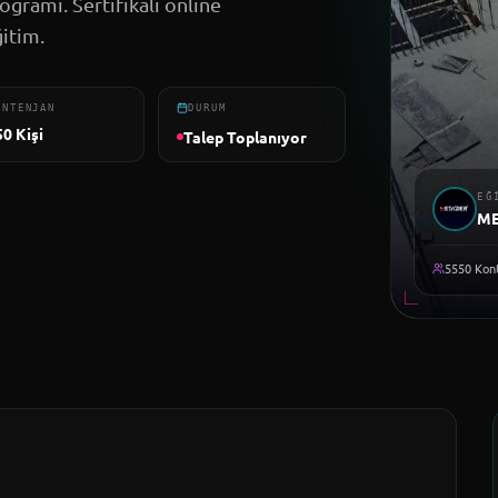
rogramı. Sertifikalı online
itim.
ONTENJAN
DURUM
50
Kişi
Talep Toplanıyor
EĞ
M
5550
Kont