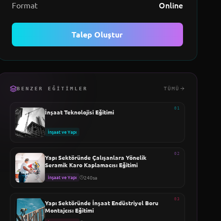
Online
Format
Talep Oluştur
BENZER EĞITIMLER
TÜMÜ
01
İnşaat Teknolojisi Eğitimi
İnşaat ve Yapı
02
Yapı Sektöründe Çalışanlara Yönelik
Seramik Karo Kaplamacısı Eğitimi
İnşaat ve Yapı
240sa
03
Yapı Sektöründe İnşaat Endüstriyel Boru
Montajcısı Eğitimi