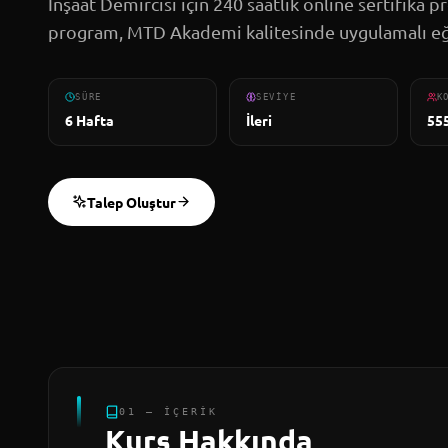
İnşaat Demircisi için 240 saatlik online sertifika p
program, MTD Akademi kalitesinde uygulamalı eğ
SÜRE
SEVIYE
K
6 Hafta
İleri
55
Talep Oluştur
01 — İÇERIK
Kurs Hakkında