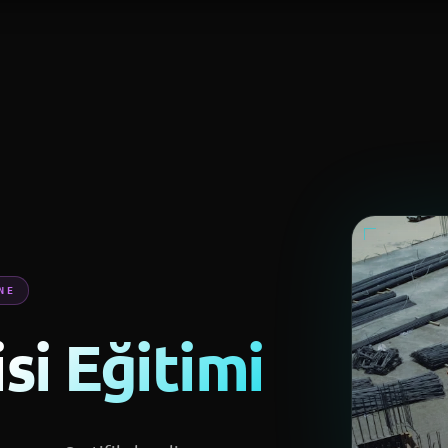
·
Python ile İleri Seviye Yapay Zeka Uzmanlığı Eğitimi
→
LOJILERI
ELEKTRIK-ELEK
msal
Projeler
MTD Akademi
Blog
Mağaza
NE
si Eğitimi