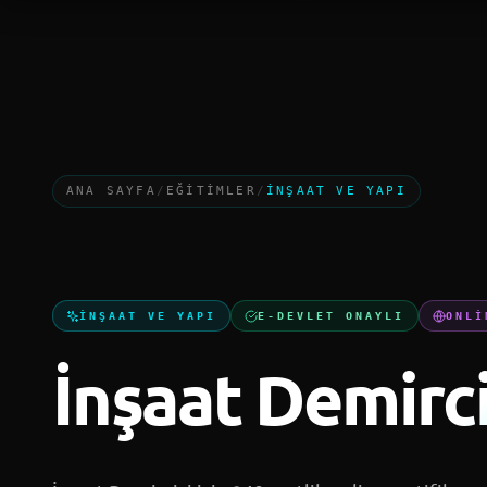
·
TALEP TOPLANIYOR
TEKNOLOJI EĞITIMLERI
BILIŞIM TEKNO
Ana Sayfa
Kuru
ANA SAYFA
/
EĞITIMLER
/
İNŞAAT VE YAPI
İNŞAAT VE YAPI
E-DEVLET ONAYLI
ONLI
İnşaat Demirci