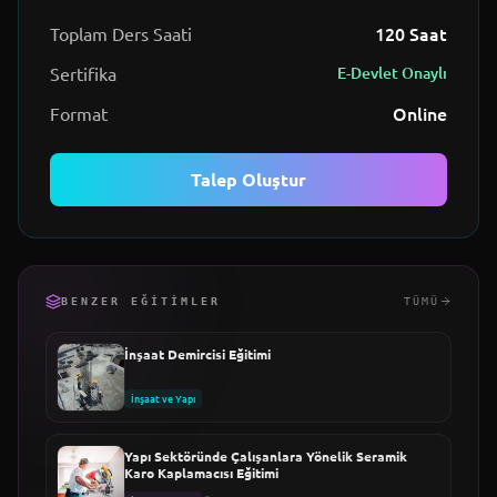
120
Saat
Toplam Ders Saati
Sertifika
E-Devlet Onaylı
Online
Format
Talep Oluştur
BENZER EĞITIMLER
TÜMÜ
İnşaat Demircisi Eğitimi
İnşaat ve Yapı
Yapı Sektöründe Çalışanlara Yönelik Seramik
Karo Kaplamacısı Eğitimi