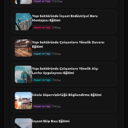
İnşaat ve Yapı
240sa
Yapı Sektöründe İnşaat Endüstriyel Boru
Montajcısı Eğitimi
İnşaat ve Yapı
40sa
Yapı Sektöründe Çalışanlara Yönelik Duvarcı
Eğitimi
İnşaat ve Yapı
40sa
Yapı Sektöründe Çalışanlara Yönelik Alçı
Levha Uygulayıcısı Eğitimi
İnşaat ve Yapı
40sa
İskele Süpervizörlüğü Bilgilendirme Eğitimi
İnşaat ve Yapı
45sa
İnşaat Ekip Başı Eğitimi