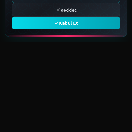
Reddet
Kabul Et
TOPLULUĞA KATIL
Geleceğin teknoloji ekosistemini
birlikte kuruyoruz.
Üye Ol
EST 2022