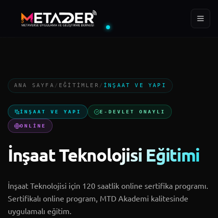
ÜYE
EĞITIM
YIL
288+
400+
2022
ANA SAYFA
/
EĞITIMLER
/
İNŞAAT VE YAPI
Ana Sayfa
İNŞAAT VE YAPI
E-DEVLET ONAYLI
Kurumsal
ONLINE
İnşaat Teknolojisi Eğitimi
Projeler
MTD Akademi
İnşaat Teknolojisi için 120 saatlik online sertifika programı.
Sertifikalı online program, MTD Akademi kalitesinde
uygulamalı eğitim.
Blog