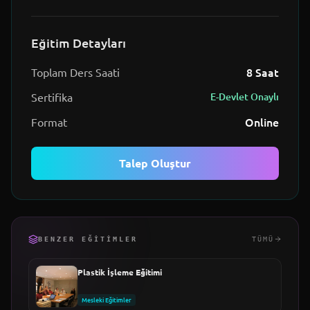
Eğitim Detayları
8
Saat
Toplam Ders Saati
Sertifika
E-Devlet Onaylı
Online
Format
Talep Oluştur
BENZER EĞITIMLER
TÜMÜ
Plastik İşleme Eğitimi
Mesleki Eğitimler