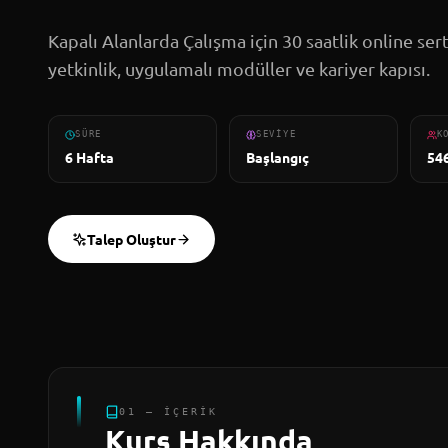
Kapalı Alanlarda Çalışma için 30 saatlik online ser
yetkinlik, uygulamalı modüller ve kariyer kapısı.
SÜRE
SEVIYE
K
6 Hafta
Başlangıç
54
Talep Oluştur
01 — İÇERIK
Kurs Hakkında