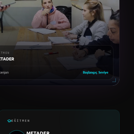
ITMEN
ETADER
enjan
Başlangıç
Seviye
EĞITMEN
METADER