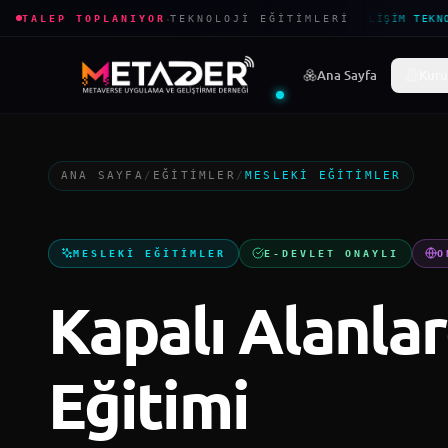
·
TALEP TOPLANIYOR
TEKNOLOJI EĞITIMLERI
BILIŞIM TEKNO
Ana Sayfa
Kuru
ANA SAYFA
/
EĞITIMLER
/
MESLEKI EĞITIMLER
MESLEKI EĞITIMLER
E-DEVLET ONAYLI
O
Kapalı Alanla
Eğitimi