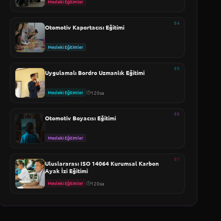
Mesleki Eğitimler
04
Otomotiv Kaportacısı Eğitimi
Mesleki Eğitimler
05
Uygulamalı Bordro Uzmanlık Eğitimi
Mesleki Eğitimler
120sa
06
Otomotiv Boyacısı Eğitimi
Mesleki Eğitimler
07
Uluslararası ISO 14064 Kurumsal Karbon
Ayak İzi Eğitimi
Mesleki Eğitimler
120sa