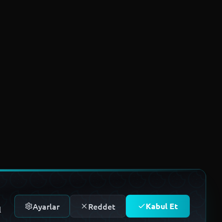
Ayarlar
Reddet
Kabul Et
l