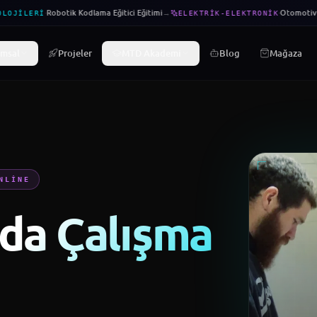
·
Robotik Kodlama Eğitici Eğitimi
→
·
Otomotiv El
LOJILERI
ELEKTRIK-ELEKTRONIK
msal
Projeler
MTD Akademi
Blog
Mağaza
NLINE
rda Çalışma