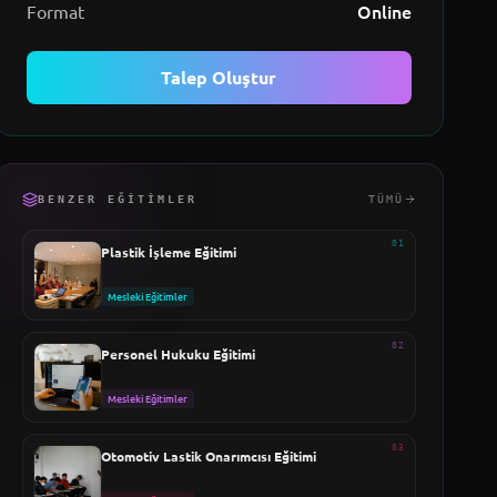
Online
Format
Talep Oluştur
BENZER EĞITIMLER
TÜMÜ
01
Plastik İşleme Eğitimi
Mesleki Eğitimler
02
Personel Hukuku Eğitimi
Mesleki Eğitimler
03
Otomotiv Lastik Onarımcısı Eğitimi