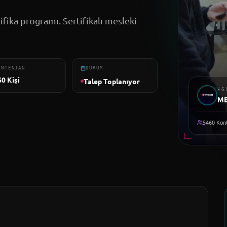
tifika programı. Sertifikalı mesleki
ONTENJAN
DURUM
60
Kişi
Talep Toplanıyor
EĞ
M
5460
Kont