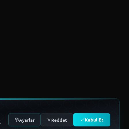
Ayarlar
Reddet
Kabul Et
l