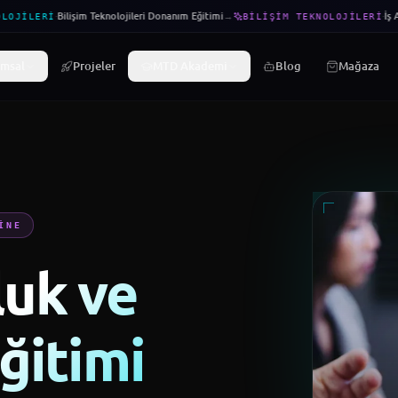
·
Bilişim Teknolojileri Donanım Eğitimi
→
·
İş A
LOJILERI
BILIŞIM TEKNOLOJILERI
msal
Projeler
MTD Akademi
Blog
Mağaza
INE
uk ve
ğitimi