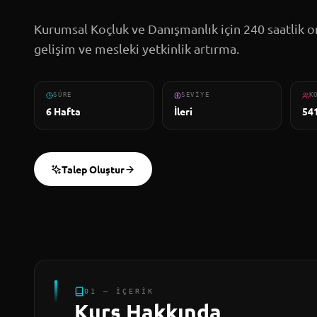
Kurumsal Koçluk ve Danışmanlık için 240 saatlik on
gelişim ve mesleki yetkinlik artırma.
SÜRE
SEVIYE
K
6 Hafta
İleri
54
Talep Oluştur
01 — İÇERIK
Kurs Hakkında