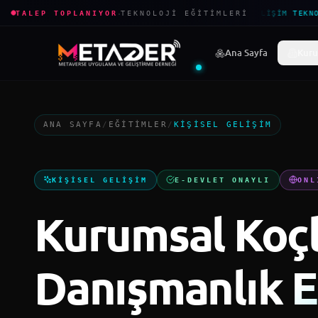
·
TALEP TOPLANIYOR
TEKNOLOJI EĞITIMLERI
BILIŞIM TEKNO
Ana Sayfa
Kuru
ANA SAYFA
/
EĞITIMLER
/
KIŞISEL GELIŞIM
KIŞISEL GELIŞIM
E-DEVLET ONAYLI
ONL
Kurumsal Koçl
Danışmanlık E