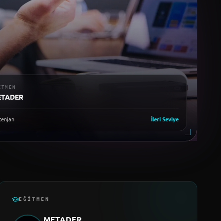
ITMEN
ETADER
enjan
İleri
Seviye
EĞITMEN
METADER