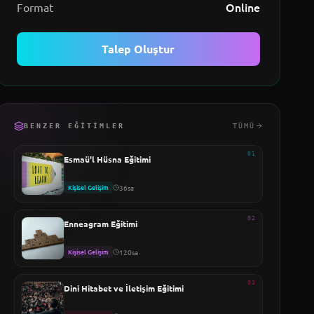
Online
Format
Talep Oluştur
BENZER EĞITIMLER
TÜMÜ
01
Esmaü'l Hüsna Eğitimi
Kişisel Gelişim
36sa
02
Enneagram Eğitimi
Kişisel Gelişim
120sa
03
Dini Hitabet ve İletişim Eğitimi