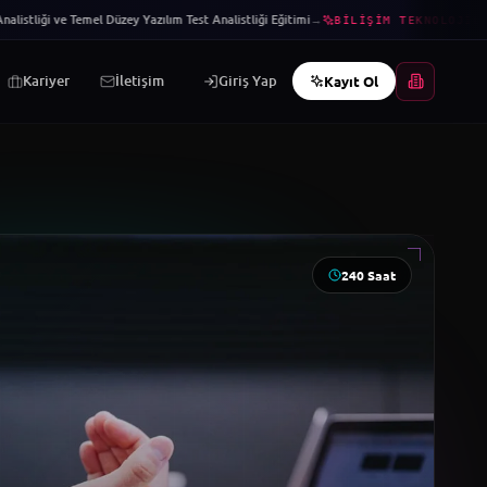
nalistliği ve Temel Düzey Yazılım Test Analistliği Eğitimi
→
BILIŞIM TEKNOLOJILE
Kariyer
İletişim
Giriş Yap
Kayıt Ol
240
Saat