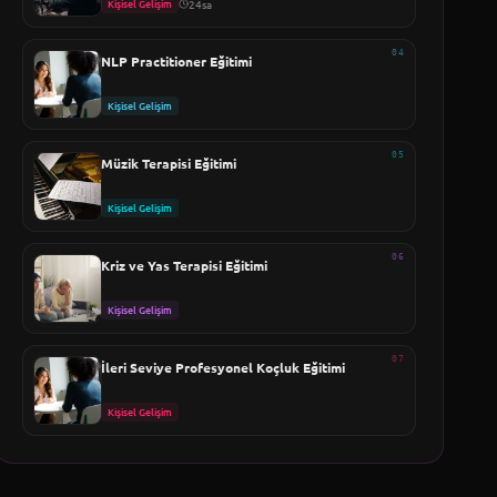
Kişisel Gelişim
24sa
04
NLP Practitioner Eğitimi
Kişisel Gelişim
05
Müzik Terapisi Eğitimi
Kişisel Gelişim
06
Kriz ve Yas Terapisi Eğitimi
Kişisel Gelişim
07
İleri Seviye Profesyonel Koçluk Eğitimi
Kişisel Gelişim