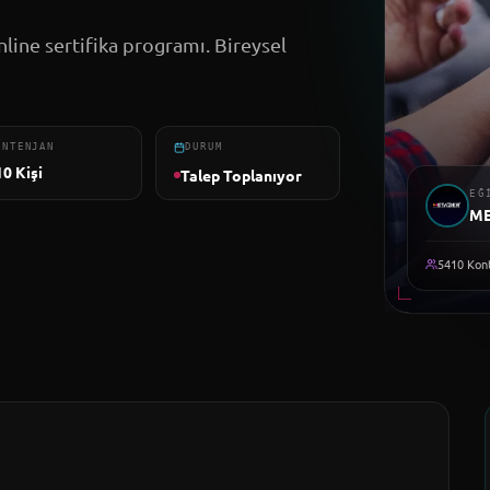
line sertifika programı. Bireysel
ONTENJAN
DURUM
10
Kişi
Talep Toplanıyor
EĞ
M
5410
Kont