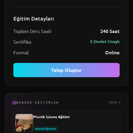
Eğitim Detayları
240
Saat
Toplam Ders Saati
Sertifika
E-Devlet Onaylı
Online
Format
Talep Oluştur
BENZER EĞITIMLER
TÜMÜ
Plastik İşleme Eğitimi
Mesleki Eğitimler