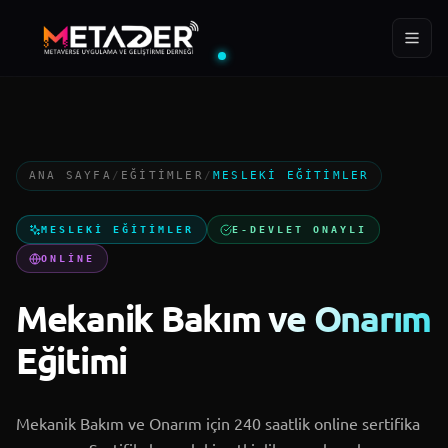
ÜYE
EĞITIM
YIL
288+
400+
2022
ANA SAYFA
/
EĞITIMLER
/
MESLEKI EĞITIMLER
Ana Sayfa
MESLEKI EĞITIMLER
E-DEVLET ONAYLI
Kurumsal
ONLINE
Mekanik Bakım ve Onarım
Projeler
Eğitimi
MTD Akademi
Mekanik Bakım ve Onarım için 240 saatlik online sertifika
Blog