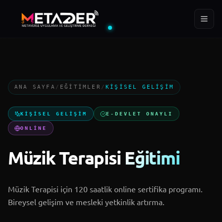
ÜYE
EĞITIM
YIL
288+
400+
2022
ANA SAYFA
/
EĞITIMLER
/
KIŞISEL GELIŞIM
Ana Sayfa
KIŞISEL GELIŞIM
E-DEVLET ONAYLI
Kurumsal
ONLINE
Müzik Terapisi Eğitimi
Projeler
MTD Akademi
Müzik Terapisi için 120 saatlik online sertifika programı.
Bireysel gelişim ve mesleki yetkinlik artırma.
Blog