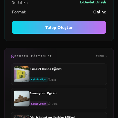
Sertifika
E-Devlet Onaylı
Online
Format
Talep Oluştur
BENZER EĞITIMLER
TÜMÜ
Esmaü'l Hüsna Eğitimi
Kişisel Gelişim
36sa
Enneagram Eğitimi
Kişisel Gelişim
120sa
Dini Hitabet ve İletişim Eğitimi