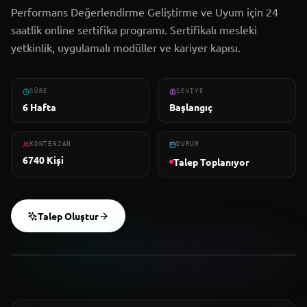
Performans Değerlendirme Geliştirme ve Uyum için 24
saatlik online sertifika programı. Sertifikalı mesleki
Mağaza
yetkinlik, uygulamalı modüller ve kariyer kapısı.
Kariyer
SÜRE
SEVIYE
6 Hafta
Başlangıç
İletişim
KONTENJAN
DURUM
6740
Kişi
Talep Toplanıyor
EĞITMEN
METADER
Kayıt Ol
Talep Oluştur
6740
Kontenjan
Başlangıç
Seviye
Giriş Yap
Şirket Girişi
24
Saat