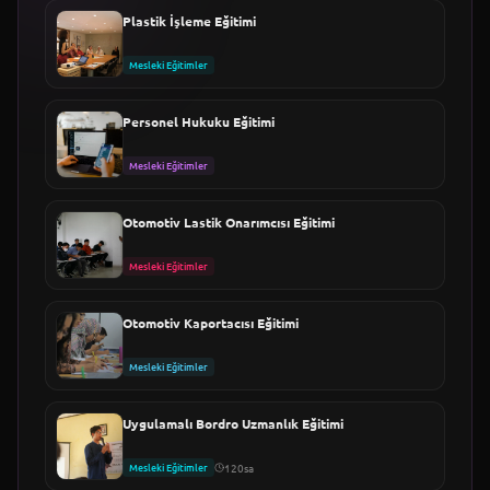
Plastik İşleme Eğitimi
Mesleki Eğitimler
Personel Hukuku Eğitimi
Mesleki Eğitimler
Otomotiv Lastik Onarımcısı Eğitimi
Mesleki Eğitimler
Otomotiv Kaportacısı Eğitimi
Mesleki Eğitimler
Uygulamalı Bordro Uzmanlık Eğitimi
Mesleki Eğitimler
120sa