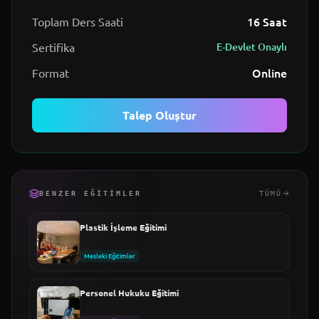
16
Saat
Toplam Ders Saati
Sertifika
E-Devlet Onaylı
Online
Format
Talep Oluştur
BENZER EĞITIMLER
TÜMÜ
Plastik İşleme Eğitimi
Mesleki Eğitimler
Personel Hukuku Eğitimi