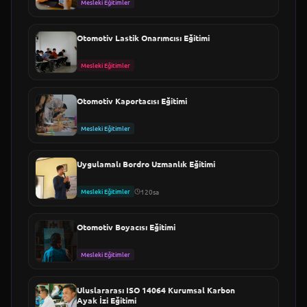
Mesleki Eğitimler
Otomotiv Lastik Onarımcısı Eğitimi
Mesleki Eğitimler
Otomotiv Kaportacısı Eğitimi
Mesleki Eğitimler
Uygulamalı Bordro Uzmanlık Eğitimi
Mesleki Eğitimler
120sa
Otomotiv Boyacısı Eğitimi
Mesleki Eğitimler
Uluslararası ISO 14064 Kurumsal Karbon
Ayak İzi Eğitimi