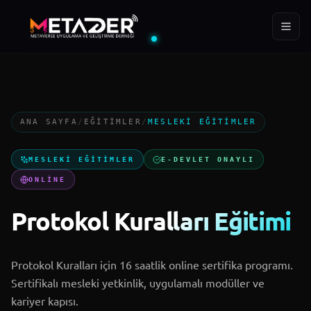
ÜYE
EĞITIM
YIL
288+
400+
2022
ANA SAYFA
/
EĞITIMLER
/
MESLEKI EĞITIMLER
Ana Sayfa
MESLEKI EĞITIMLER
E-DEVLET ONAYLI
Kurumsal
ONLINE
Protokol Kuralları Eğitimi
Projeler
MTD Akademi
Protokol Kuralları için 16 saatlik online sertifika programı.
Sertifikalı mesleki yetkinlik, uygulamalı modüller ve
kariyer kapısı.
Blog