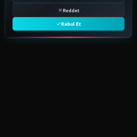
Reddet
Kabul Et
TOPLULUĞA KATIL
Geleceğin teknoloji ekosistemini
birlikte kuruyoruz.
Üye Ol
EST 2022