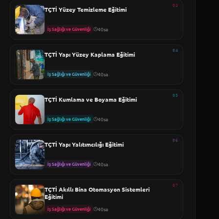
03
TÇTİ Yüzey Temizleme Eğitimi
İş Sağlığı ve Güvenliği
40sa
04
TÇTİ Yapı Yüzey Kaplama Eğitimi
İş Sağlığı ve Güvenliği
40sa
05
TÇTİ Kumlama ve Boyama Eğitimi
İş Sağlığı ve Güvenliği
40sa
06
TÇTİ Yapı Yalıtımcılığı Eğitimi
İş Sağlığı ve Güvenliği
40sa
07
TÇTİ Akıllı Bina Otomasyon Sistemleri
Eğitimi
İş Sağlığı ve Güvenliği
40sa