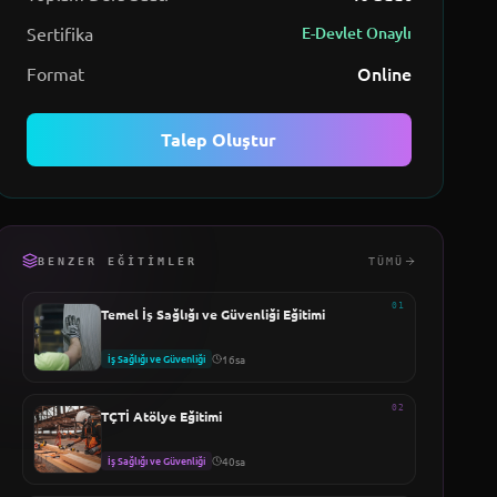
Sertifika
E-Devlet Onaylı
Online
Format
Talep Oluştur
BENZER EĞITIMLER
TÜMÜ
01
Temel İş Sağlığı ve Güvenliği Eğitimi
İş Sağlığı ve Güvenliği
16sa
02
TÇTİ Atölye Eğitimi
İş Sağlığı ve Güvenliği
40sa