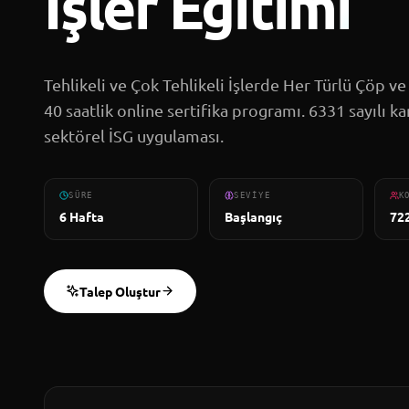
İşler Eğitimi
Tehlikeli ve Çok Tehlikeli İşlerde Her Türlü Çöp ve A
40 saatlik online sertifika programı. 6331 sayılı 
sektörel İSG uygulaması.
SÜRE
SEVIYE
K
6 Hafta
Başlangıç
72
Talep Oluştur