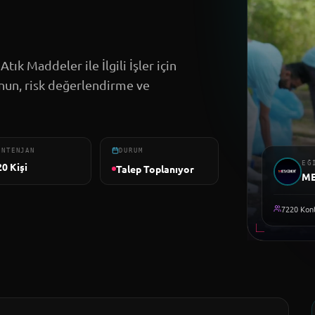
tık Maddeler ile İlgili İşler için
kanun, risk değerlendirme ve
ONTENJAN
DURUM
EĞ
20
Kişi
Talep Toplanıyor
M
7220
Kont