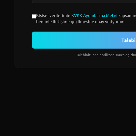
Kişisel verilerimin
KVKK Aydınlatma Metni
kapsamınd
benimle iletişime geçilmesine onay veriyorum.
Taleb
Talebiniz incelendikten sonra eğitim 