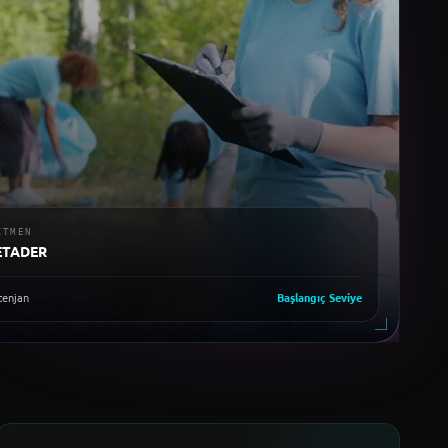
ITMEN
ETADER
enjan
Başlangıç
Seviye