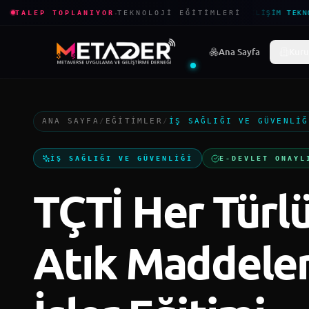
·
TALEP TOPLANIYOR
TEKNOLOJI EĞITIMLERI
BILIŞIM TEKNO
Ana Sayfa
Kuru
ANA SAYFA
/
EĞITIMLER
/
İŞ SAĞLIĞI VE GÜVENLIĞ
İŞ SAĞLIĞI VE GÜVENLIĞI
E-DEVLET ONAYL
TÇTİ Her Türl
Atık Maddeler i