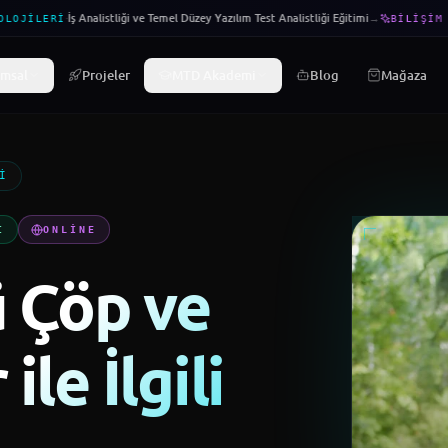
·
İş Analistliği ve Temel Düzey Yazılım Test Analistliği Eğitimi
→
LOJILERI
BILIŞIM 
msal
Projeler
MTD Akademi
Blog
Mağaza
I
I
ONLINE
ü Çöp ve
le İlgili