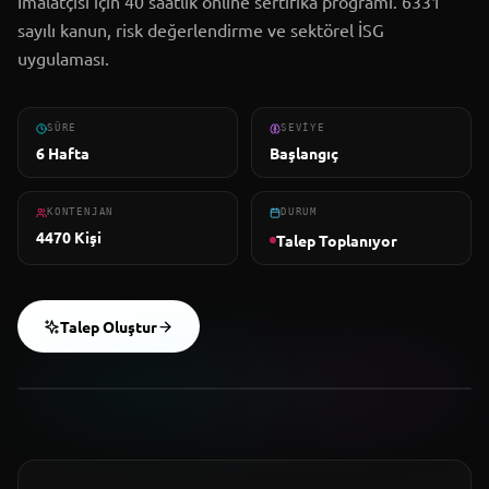
İmalatçısı için 40 saatlik online sertifika programı. 6331
sayılı kanun, risk değerlendirme ve sektörel İSG
uygulaması.
Mağaza
SÜRE
SEVIYE
Kariyer
6 Hafta
Başlangıç
İletişim
KONTENJAN
DURUM
4470
Kişi
Talep Toplanıyor
EĞITMEN
METADER
Kayıt Ol
Talep Oluştur
4470
Kontenjan
Başlangıç
Seviye
Giriş Yap
40
Saat
Şirket Girişi