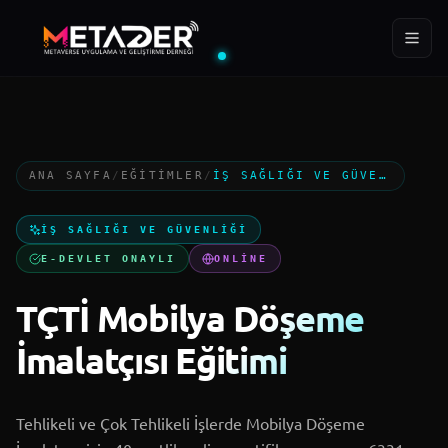
ÜYE
EĞITIM
YIL
288+
400+
2022
ANA SAYFA
/
EĞITIMLER
/
İŞ SAĞLIĞI VE GÜVENLIĞI
Ana Sayfa
İŞ SAĞLIĞI VE GÜVENLIĞI
Kurumsal
E-DEVLET ONAYLI
ONLINE
TÇTİ Mobilya Döşeme
Projeler
İmalatçısı Eğitimi
MTD Akademi
Tehlikeli ve Çok Tehlikeli İşlerde Mobilya Döşeme
Blog