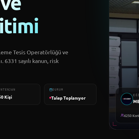
 ve
itimi
 Eleme Tesis Operatörlüğü ve
ı. 6331 sayılı kanun, risk
ONTENJAN
DURUM
EĞ
50
Kişi
Talep Toplanıyor
M
6250
Kont