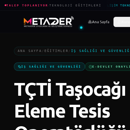
·
TALEP TOPLANIYOR
TEKNOLOJI EĞITIMLERI
BILIŞIM TEKNO
Ana Sayfa
Kuru
ANA SAYFA
/
EĞITIMLER
/
İŞ SAĞLIĞI VE GÜVENLIĞ
İŞ SAĞLIĞI VE GÜVENLIĞI
E-DEVLET ONAYL
TÇTİ Taşocağı
Eleme Tesis