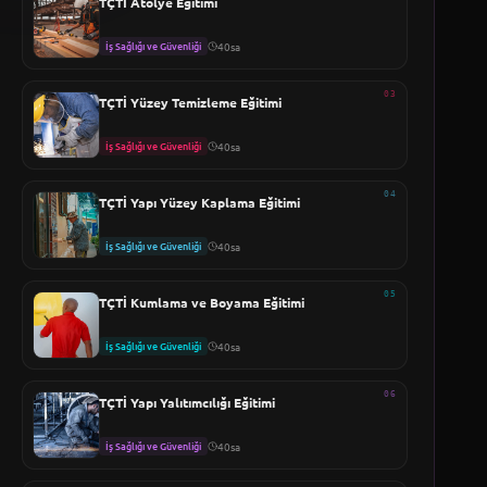
TÇTİ Atölye Eğitimi
İş Sağlığı ve Güvenliği
40sa
03
TÇTİ Yüzey Temizleme Eğitimi
İş Sağlığı ve Güvenliği
40sa
04
TÇTİ Yapı Yüzey Kaplama Eğitimi
İş Sağlığı ve Güvenliği
40sa
05
TÇTİ Kumlama ve Boyama Eğitimi
İş Sağlığı ve Güvenliği
40sa
06
TÇTİ Yapı Yalıtımcılığı Eğitimi
İş Sağlığı ve Güvenliği
40sa