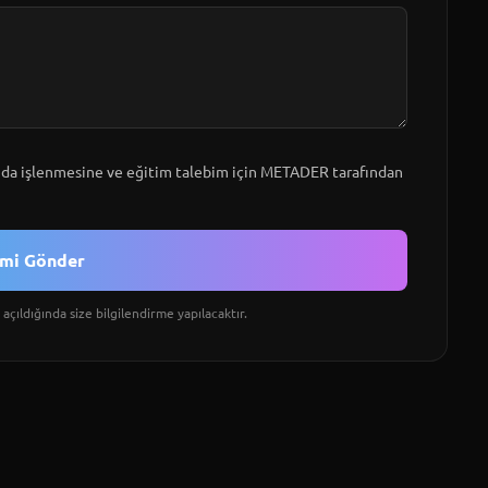
a işlenmesine ve eğitim talebim için METADER tarafından
imi Gönder
açıldığında size bilgilendirme yapılacaktır.