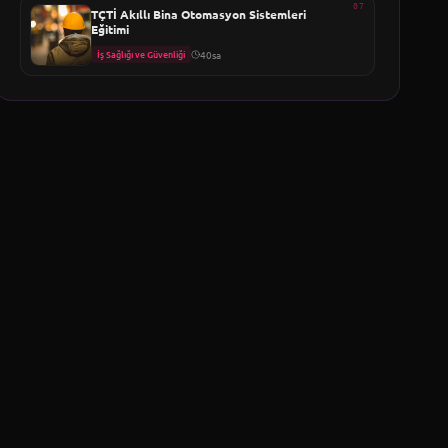
07
TÇTİ Akıllı Bina Otomasyon Sistemleri
Eğitimi
İş Sağlığı ve Güvenliği
40sa