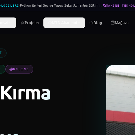
·
Python ile İleri Seviye Yapay Zeka Uzmanlığı Eğitimi
→
LOJILERI
MAKINE TEKNOLO
msal
Projeler
MTD Akademi
Blog
Mağaza
I
I
ONLINE
 Kırma