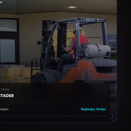
ITMEN
ETADER
enjan
Başlangıç
Seviye