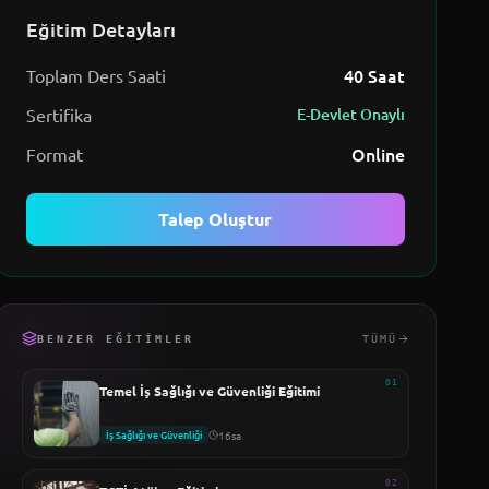
Eğitim Detayları
40
Saat
Toplam Ders Saati
Sertifika
E-Devlet Onaylı
Online
Format
Talep Oluştur
BENZER EĞITIMLER
TÜMÜ
01
Temel İş Sağlığı ve Güvenliği Eğitimi
İş Sağlığı ve Güvenliği
16sa
02