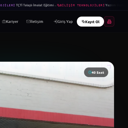
·
TÇTİ Talaşlı İmalat Eğitimi
→
·
Yazılım Uzmanlığı
JILERI
BILIŞIM TEKNOLOJILERI
Kariyer
İletişim
Giriş Yap
Kayıt Ol
40
Saat