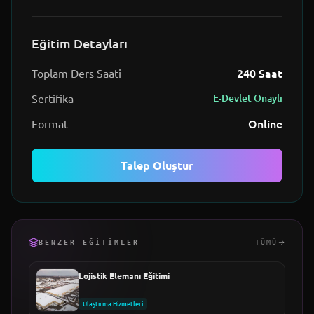
Eğitim Detayları
240
Saat
Toplam Ders Saati
Sertifika
E-Devlet Onaylı
Online
Format
Talep Oluştur
BENZER EĞITIMLER
TÜMÜ
Lojistik Elemanı Eğitimi
Ulaştırma Hizmetleri