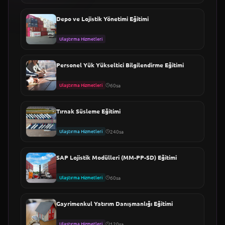
Depo ve Lojistik Yönetimi Eğitimi
Ulaştırma Hizmetleri
Personel Yük Yükseltici Bilgilendirme Eğitimi
Ulaştırma Hizmetleri
60sa
Tırnak Süsleme Eğitimi
Ulaştırma Hizmetleri
240sa
SAP Lojistik Modülleri (MM-PP-SD) Eğitimi
Ulaştırma Hizmetleri
60sa
Gayrimenkul Yatırım Danışmanlığı Eğitimi
Ulaştırma Hizmetleri
120sa