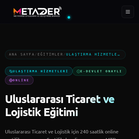
ÜYE
EĞITIM
YIL
288+
400+
2022
ANA SAYFA
/
EĞITIMLER
/
ULAŞTIRMA HIZMETLERI
Ana Sayfa
ULAŞTIRMA HIZMETLERI
E-DEVLET ONAYLI
Kurumsal
ONLINE
Uluslararası Ticaret ve
Projeler
Lojistik Eğitimi
MTD Akademi
Uluslararası Ticaret ve Lojistik için 240 saatlik online
Blog