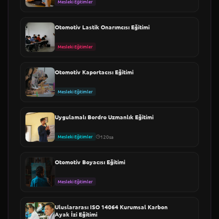
Mesleki Eğitimler
Otomotiv Lastik Onarımcısı Eğitimi
Mesleki Eğitimler
Otomotiv Kaportacısı Eğitimi
Mesleki Eğitimler
Uygulamalı Bordro Uzmanlık Eğitimi
Mesleki Eğitimler
120sa
Otomotiv Boyacısı Eğitimi
Mesleki Eğitimler
Uluslararası ISO 14064 Kurumsal Karbon
Ayak İzi Eğitimi