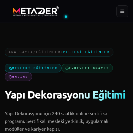
ÜYE
EĞITIM
YIL
288+
400+
2022
ANA SAYFA
/
EĞITIMLER
/
MESLEKI EĞITIMLER
Ana Sayfa
MESLEKI EĞITIMLER
E-DEVLET ONAYLI
Kurumsal
ONLINE
Yapı Dekorasyonu Eğitimi
Projeler
MTD Akademi
Yapı Dekorasyonu için 240 saatlik online sertifika
programı. Sertifikalı mesleki yetkinlik, uygulamalı
modüller ve kariyer kapısı.
Blog