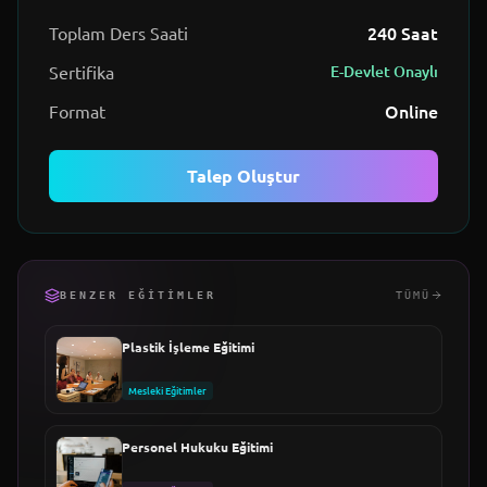
240
Saat
Toplam Ders Saati
Sertifika
E-Devlet Onaylı
Online
Format
Talep Oluştur
BENZER EĞITIMLER
TÜMÜ
Plastik İşleme Eğitimi
Mesleki Eğitimler
Personel Hukuku Eğitimi