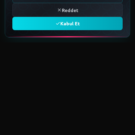
Reddet
Kabul Et
TOPLULUĞA KATIL
Geleceğin teknoloji ekosistemini
birlikte kuruyoruz.
Üye Ol
EST 2022